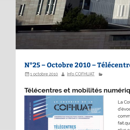
N°25 – Octobre 2010 – Télécent
1 octobre 2010
Info COFHUAT
Télécentres et mobilités numéri
La Cof
d'évo
commu
fait,q
plus 