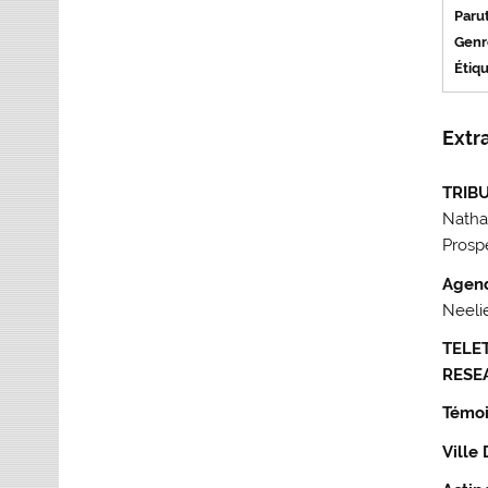
Parut
Genre
Étiqu
Extra
TRIB
Natha
Prosp
Agend
Neeli
TELE
RESE
Témoi
Ville