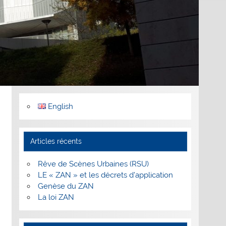
English
Articles récents
Rêve de Scènes Urbaines (RSU)
LE « ZAN » et les décrets d’application
Genèse du ZAN
La loi ZAN