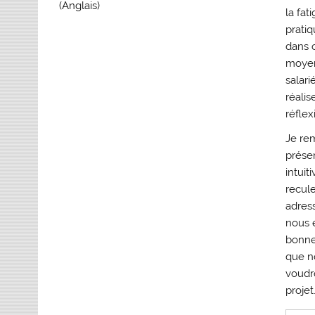
(Anglais)
la fat
pratiq
dans 
moyen
salari
réalis
réflex
Je re
présen
intuit
recule
adres
nous e
bonnes
que no
voudro
projet