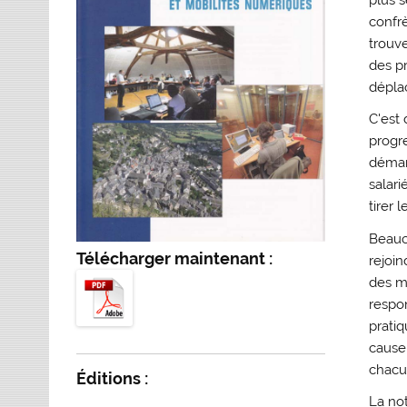
confrè
trouve
des p
dépla
C'est 
progr
démar
salari
tirer
Beauc
Télécharger maintenant :
rejoin
des mi
respo
prati
cause
chacu
Éditions :
La not